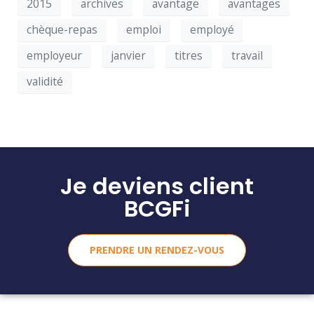
2015
archives
avantage
avantages
chèque-repas
emploi
employé
employeur
janvier
titres
travail
validité
Je deviens client
BCGFi
PRENDRE UN RENDEZ-VOUS