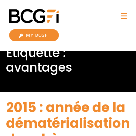
MY BCGFI
Étiquette :
avantages
2015 : année de la
dématérialisation