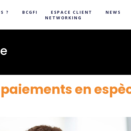
S ?
BCGFI
ESPACE CLIENT
NEWS
NETWORKING
ce
 paiements en espèc