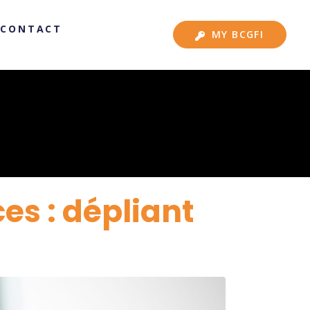
CONTACT
MY BCGFI
es : dépliant