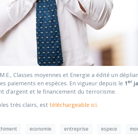
M.E., Classes moyennes et Energie a édité un déplian
er
n des paiements en espèces. En vigueur depuis le
1
ja
nt d’argent et le financement du terrorisme.
les très clairs, est
téléchargeable ici
.
chiment
economie
entreprise
espece
mo