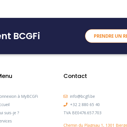
ent BCGFi
PRENDRE UN R
Menu
Contact
onnexion à MyBCGFi
info@bcgfi.be
ccueil
+32 2 880 65 40
ui suis-je ?
TVA BE0476.657.703
ervices
Chemin du Plagniau 1, 1301 Bierg