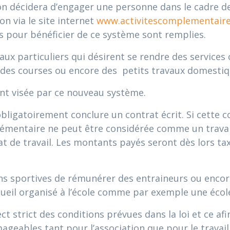
on décidera d’engager une personne dans le cadre d
ion via le site internet
www.activitescomplementaire
s pour bénéficier de ce système sont remplies.
aux particuliers qui désirent se rendre des servic
e des courses ou encore des petits travaux domestiq
nt visée par ce nouveau système.
ligatoirement conclure un contrat écrit. Si cette co
lémentaire ne peut être considérée comme un travaill
t de travail. Les montants payés seront dès lors t
ns sportives de rémunérer des entraineurs ou encor
cueil organisé à l’école comme par exemple une écol
ct strict des conditions prévues dans la loi et ce afi
eables tant pour l’association que pour le travail