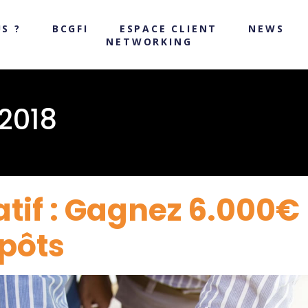
S ?
BCGFI
ESPACE CLIENT
NEWS
NETWORKING
 2018
atif : Gagnez 6.000€
pôts