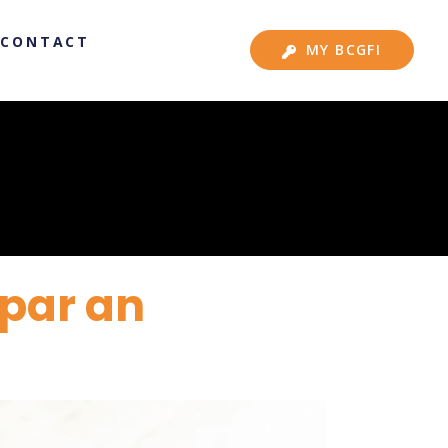
CONTACT
MY BCGFI
 par an