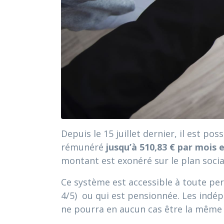
Depuis le 15 juillet dernier, il est po
rémunéré
jusqu’à 510,83 € par mois 
montant est exonéré sur le plan social 
Ce système est accessible à toute per
4/5) ou qui est pensionnée. Les indé
ne pourra en aucun cas être la même q