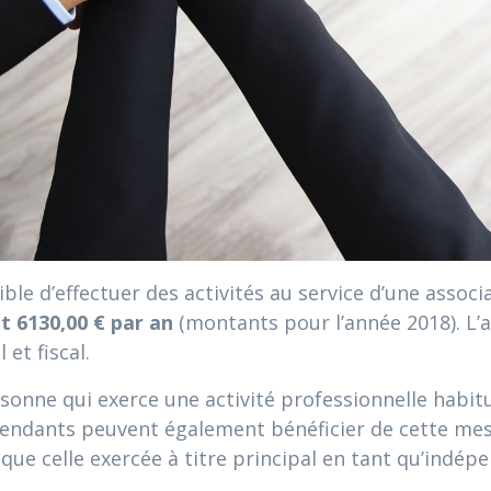
ssible d’effectuer des activités au service d’une asso
et 6130,00 € par an
(montants pour l’année 2018). L’
et fiscal.
sonne qui exerce une activité professionnelle habitue
pendants peuvent également bénéficier de cette mes
ue celle exercée à titre principal en tant qu’indép