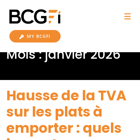
MY BCGFI
Mois :
janvier 2026
Hausse de la TVA
sur les plats à
emporter : quels