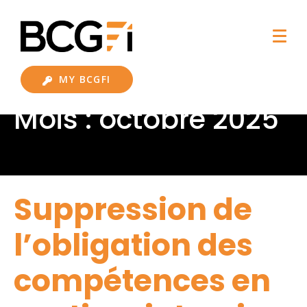
MY BCGFI
Mois :
octobre 2025
Suppression de
l’obligation des
compétences en