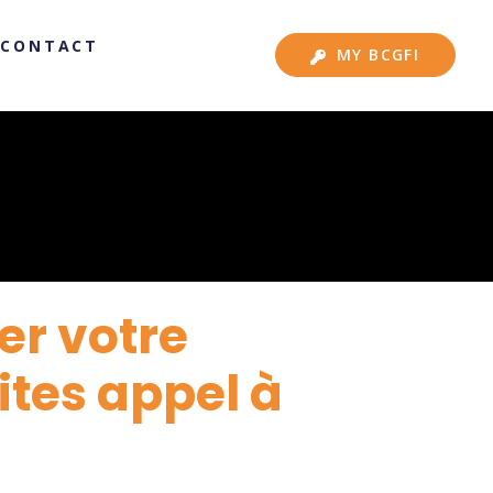
CONTACT
MY BCGFI
er votre
ites appel à