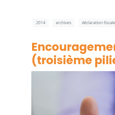
2014
archives
déclaration fiscal
Encouragemen
(troisième pili