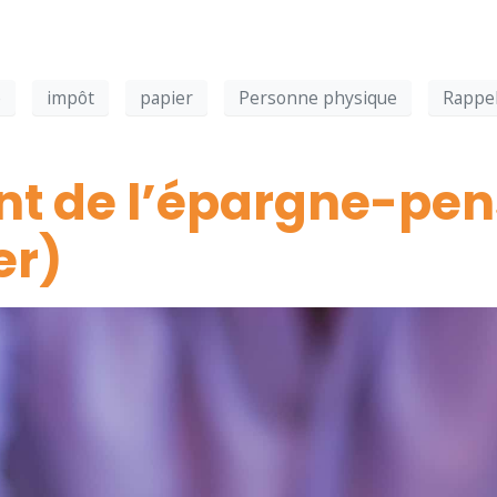
e
impôt
papier
Personne physique
Rappe
t de l’épargne-pen
er)