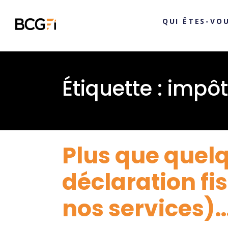
QUI ÊTES-VOU
Étiquette :
impôt
Plus que quelq
déclaration fis
nos services)