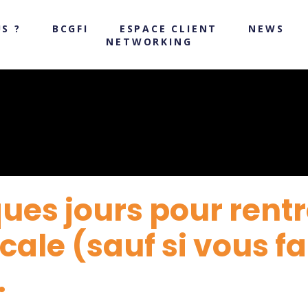
S ?
BCGFI
ESPACE CLIENT
NEWS
NETWORKING
ues jours pour rentr
cale (sauf si vous fa
…