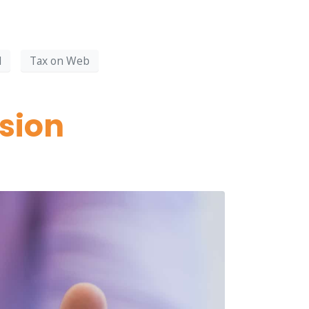
l
Tax on Web
sion