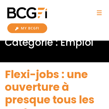
MY BCGFI
Catégorie :
Emploi
Flexi-jobs : une
ouverture à
presque tous les