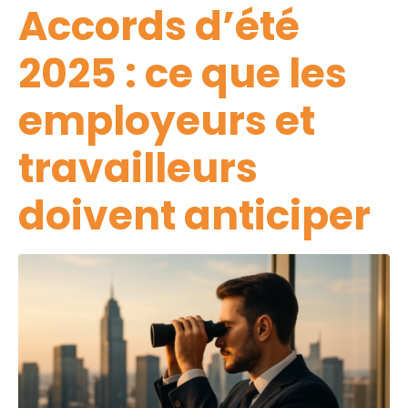
Accords d’été
2025 : ce que les
employeurs et
travailleurs
doivent anticiper